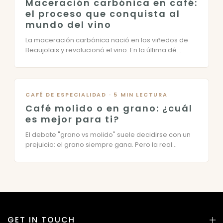
Maceración carbónica en café:
el proceso que conquista al
mundo del vino
La maceración carbónica nació en los viñedos de
Beaujolais y revolucionó el vino. En la última dé...
CAFÉ DE ESPECIALIDAD · 5 MIN LECTURA
Café molido o en grano: ¿cuál
es mejor para ti?
El debate "grano vs molido" suele decidirse con un
prejuicio: el grano siempre gana. Pero la real...
GET IN TOUCH