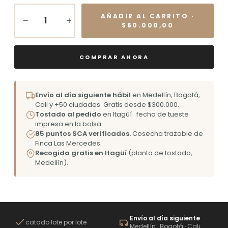
AÑADIR AL CARRITO ·
−
+
$60.000,00
COMPRAR AHORA
Envío al día siguiente hábil
en Medellín, Bogotá,
Cali y +50 ciudades. Gratis desde $300.000.
Tostado al pedido
en Itagüí · fecha de tueste
impresa en la bolsa.
85 puntos SCA verificados.
Cosecha trazable de
Finca Las Mercedes.
Recogida gratis en Itagüí
(planta de tostado,
Medellín).
Envío al día siguiente
catado lote por lote
Medellín · Bogotá · Cali