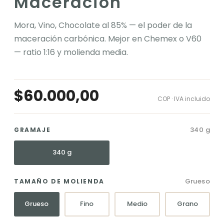
Maceración
Mora, Vino, Chocolate al 85% — el poder de la
maceración carbónica. Mejor en Chemex o V60
— ratio 1:16 y molienda media.
$60.000,00
COP · IVA incluido
340 g
GRAMAJE
340 g
Grueso
TAMAÑO DE MOLIENDA
Grueso
Fino
Medio
Grano