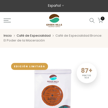
Saltar al contenido
Español
0
Inicio
Café de Especialidad
Café de Especialidad Bronce:
El Poder de la Maceración
EDICIÓN LIMITADA
87+
PUNTOS
SCA