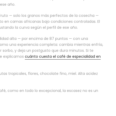
 ese año.
 fruto — solo los granos más perfectos de la cosecha —
o en camas africanas bajo condiciones controladas. El
stando la curva según el perfil de ese año.
alidad alta — por encima de 87 puntos — con una
como una experiencia completa: cambia mientras enfría,
 sorbo, y deja un postgusto que dura minutos. Si te
 te explicamos
cuánto cuesta el café de especialidad en
as tropicales, flores, chocolate fino, miel. Alta acidez
afé, como en todo lo excepcional, la escasez no es un