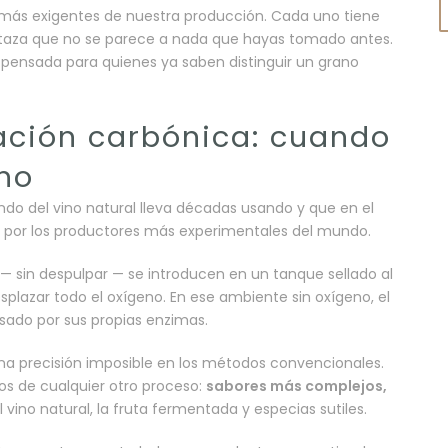
 más exigentes de nuestra producción. Cada uno tiene
la taza que no se parece a nada que hayas tomado antes.
, pensada para quienes ya saben distinguir un grano
ción carbónica: cuando
ino
o del vino natural lleva décadas usando y que en el
o por los productores más experimentales del mundo.
 — sin despulpar — se introducen en un tanque sellado al
splazar todo el oxígeno. En ese ambiente sin oxígeno, el
sado por sus propias enzimas.
na precisión imposible en los métodos convencionales.
los de cualquier otro proceso:
sabores más complejos,
l vino natural, la fruta fermentada y especias sutiles.