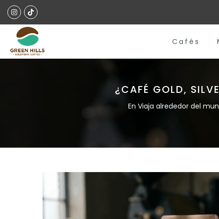
Saltar al contenido
Cafés
¿CAFÉ GOLD, SILV
En
Viaja alrededor del mund