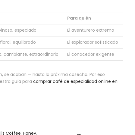
Para quién
 vinoso, especiado
El aventurero extremo
floral, equilibrado
El explorador sofisticado
, cambiante, extraordinario
El conocedor exigente
n, se acaban — hasta la próxima cosecha. Por eso
estra guía para
comprar café de especialidad online en
,
,
lls Coffee
Honey